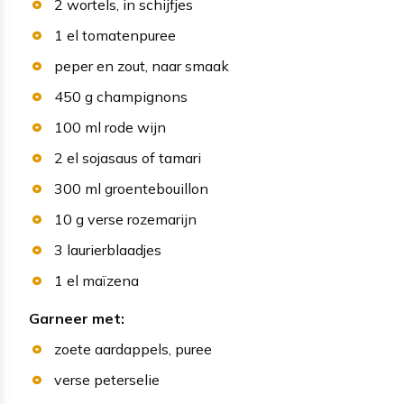
2
wortels
, in schijfjes
1
el
tomatenpuree
peper en zout
, naar smaak
450
g
champignons
100
ml
rode wijn
2
el
sojasaus of tamari
300
ml
groentebouillon
10
g
verse rozemarijn
3
laurierblaadjes
1
el
maïzena
Garneer met:
zoete aardappels
, puree
verse peterselie