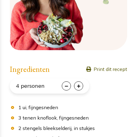
Ingredienten
Print dit recept
4
personen
1
ui
, fijngesneden
3
tenen
knoflook
, fijngesneden
2
stengels
bleekselderij
, in stukjes