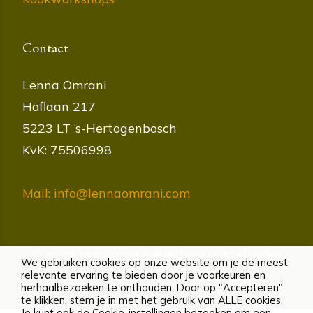
Contact
Lenna Omrani
Hoflaan 217
5223 LT ‘s-Hertogenbosch
KvK: 75506998
Mail: info@lennaomrani.com
© lennaomrani.com | Alle rechten voorbehouden
We gebruiken cookies op onze website om je de meest
Cookies
|
Privacybeleid
|
Algemene voorwaarden
|
relevante ervaring te bieden door je voorkeuren en
Disclaimer
herhaalbezoeken te onthouden. Door op "Accepteren"
te klikken, stem je in met het gebruik van ALLE cookies.
Je kunt ook de Cookie-instellingen bezoeken om een