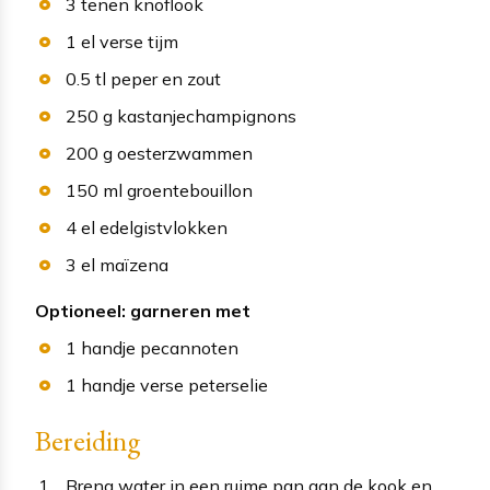
3
tenen
knoflook
1
el
verse tijm
0.5
tl
peper en zout
250
g
kastanjechampignons
200
g
oesterzwammen
150
ml
groentebouillon
4
el
edelgistvlokken
3
el
maïzena
Optioneel: garneren met
1
handje
pecannoten
1
handje
verse peterselie
Bereiding
Breng water in een ruime pan aan de kook en