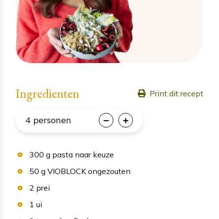
Ingredienten
Print dit recept
4
personen
300
g
pasta naar keuze
50
g
VIOBLOCK ongezouten
2
prei
1
ui