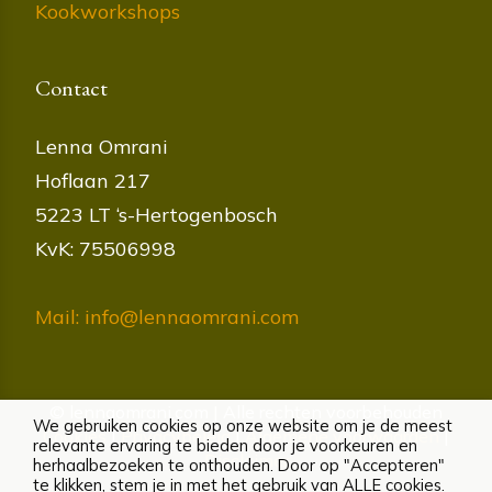
Kookworkshops
Contact
Lenna Omrani
Hoflaan 217
5223 LT ‘s-Hertogenbosch
KvK: 75506998
Mail: info@lennaomrani.com
© lennaomrani.com | Alle rechten voorbehouden
We gebruiken cookies op onze website om je de meest
Cookies
|
Privacybeleid
|
Algemene voorwaarden
|
relevante ervaring te bieden door je voorkeuren en
Disclaimer
herhaalbezoeken te onthouden. Door op "Accepteren"
te klikken, stem je in met het gebruik van ALLE cookies.