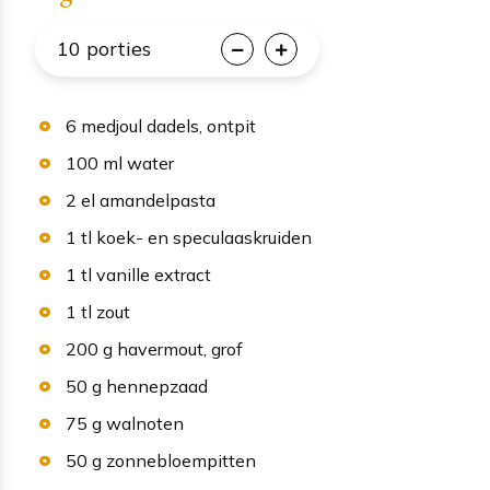
10
porties
6
medjoul dadels
, ontpit
100
ml
water
2
el
amandelpasta
1
tl
koek- en speculaaskruiden
1
tl
vanille extract
1
tl
zout
200
g
havermout
, grof
50
g
hennepzaad
75
g
walnoten
50
g
zonnebloempitten