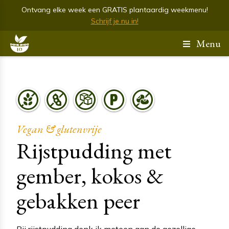
Ontvang elke week een GRATIS plantaardig weekmenu!
Schrijf je nu in!
Menu
Vegan & glutenvrije
Rijstpudding met
gember, kokos &
gebakken peer
Bij rijstpudding denk ik meteen aan de gezellige